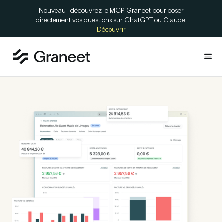
Nouveau : découvrez le MCP Graneet pour poser
directement vos questions sur ChatGPT ou Claude.
Découvrir