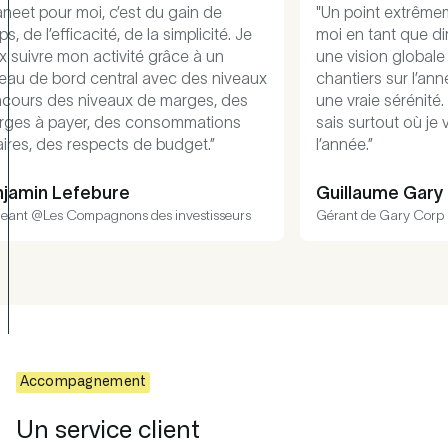
de
"Un point extrêmement confortable pour
ité. Je
moi en tant que dirigeant, c’est que j’ai
un
une vision globale financière de tous nos
 niveaux
chantiers sur l’année. Ce suivi m’apporte
, des
une vraie sérénité. Je sais où je vais et je
ions
sais surtout où je vais atterrir à la fin de
”
l’année.”
Guillaume Gary
isseurs
Gérant de Gary Corp
Accompagnement
Un service client