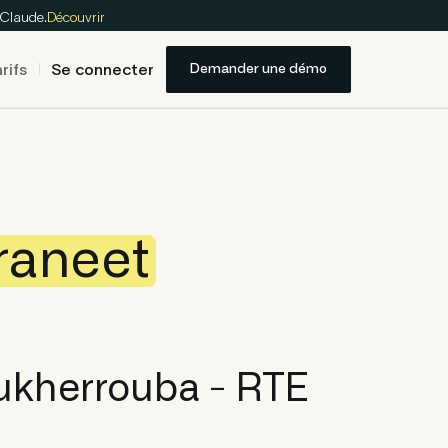
 Claude.
Découvrir
rifs
Se connecter
Demander une démo
raneet
ukherrouba - RTE