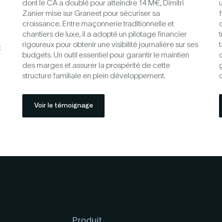
dont le CA a doublé pour atteindre 14 M€, Dimitri
Zanier mise sur Graneet pour sécuriser sa
croissance. Entre maçonnerie traditionnelle et
chantiers de luxe, il a adopté un pilotage financier
t
rigoureux pour obtenir une visibilité journalière sur ses
t
budgets. Un outil essentiel pour garantir le maintien
des marges et assurer la prospérité de cette
structure familiale en plein développement.
c
Voir le témoignage
Produit