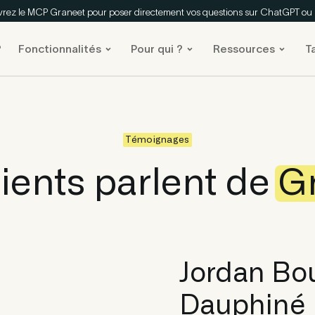
rez le MCP Graneet pour poser directement vos questions sur ChatGPT ou
?
Fonctionnalités
Pour qui ?
Ressources
Ta
Témoignages
ients parlent de
G
Jordan Bo
Dauphiné