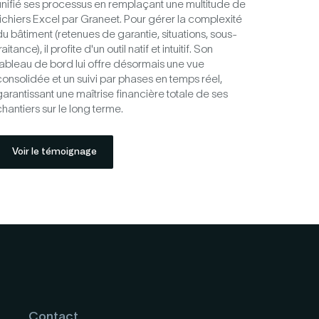
unifié ses processus en remplaçant une multitude de
fichiers Excel par Graneet. Pour gérer la complexité
du bâtiment (retenues de garantie, situations, sous-
raitance), il profite d'un outil natif et intuitif. Son
tableau de bord lui offre désormais une vue
consolidée et un suivi par phases en temps réel,
garantissant une maîtrise financière totale de ses
hantiers sur le long terme.
Voir le témoignage
Contact