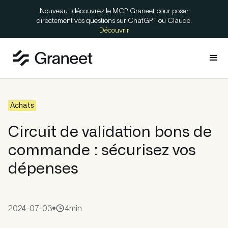
Nouveau : découvrez le MCP Graneet pour poser
directement vos questions sur ChatGPT ou Claude.
Découvrir
Achats
Circuit de validation bons de
commande : sécurisez vos
dépenses
2024-07-03
4
min