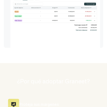
¿Por qué adoptar Graneet?
Proteja sus márgenes