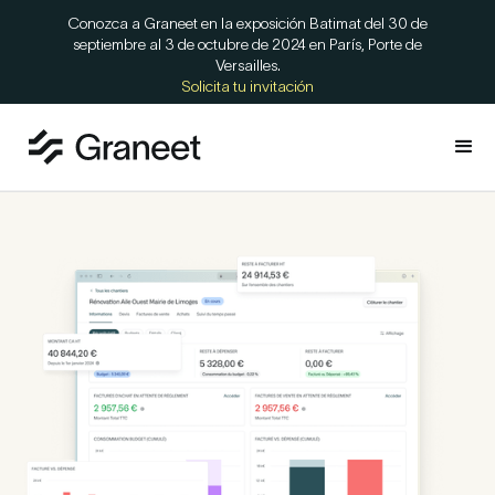
Conozca a Graneet en la exposición Batimat del 30 de
septiembre al 3 de octubre de 2024 en París, Porte de
Versailles.
Solicita tu invitación