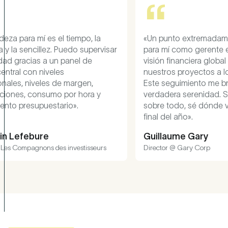
 la
«Un punto extremadamente cómodo
pervisar
para mí como gerente es que tengo una
e
visión financiera global de todos
nuestros proyectos a lo largo del año.
,
Este seguimiento me brinda una
a y
verdadera serenidad. Sé a dónde voy y,
sobre todo, sé dónde voy a aterrizar al
final del año».
Guillaume Gary
seurs
Director @ Gary Corp