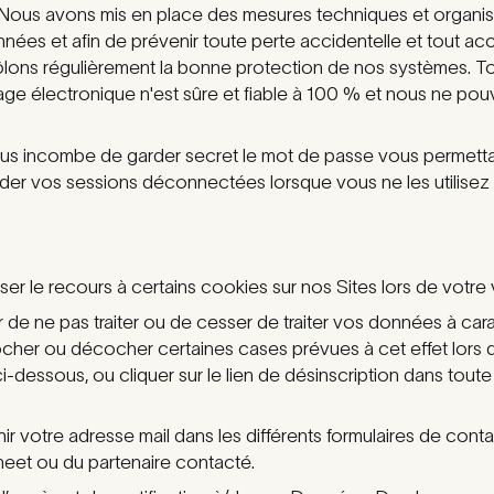
. Nous avons mis en place des mesures techniques et organisati
onnées et afin de prévenir toute perte accidentelle et tout acce
rôlons régulièrement la bonne protection de nos systèmes. 
age électronique n'est sûre et fiable à 100 % et nous ne pou
ous incombe de garder secret le mot de passe vous permetta
rder vos sessions déconnectées lorsque vous ne les utilisez
er le recours à certains cookies sur nos Sites lors de votre v
de ne pas traiter ou de cesser de traiter vos données à cara
cher ou décocher certaines cases prévues à cet effet lors 
 ci-dessous, ou cliquer sur le lien de désinscription dans to
r votre adresse mail dans les différents formulaires de cont
neet ou du partenaire contacté.