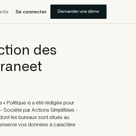
rifs
Se connecter
Demander une démo
ction des
Graneet
 Politique ») a été rédigée pour
ociété par Actions Simplifiées -
ont les bureaux sont situés au
 conserve vos données à caractère