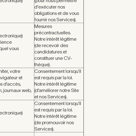
ectronique)
(pour nous permettre
d'exécuter nos
obligations et de vous
fournir nos Services).
Mesures
précontractuelles.
ectronique)
Notre intérêt légitime
rience
(de recevoir des
uquel vous
candidatures et
constituer une CV-
thèque).
iter, votre
Consentement lorsqu’il
vigateur et
est requis par la loi.
ps d’accès,
Notre intérêt légitime
n, journaux web,
(d’améliorer notre Site
et nos Services).
Consentement lorsqu’il
est requis par la loi.
ectronique)
Notre intérêt légitime
(de promouvoir nos
Services).