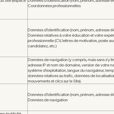
 du Site (espace
Données d’identification (nom, prénom, adresse él
Coordonnées professionnelles
Données d’identification (nom, prénom, adresse él
Données relatives à votre éducation et votre expé
professionnelle (CV, lettres de motivation, poste a
candidatez, etc.)
Données de navigation (y compris, mais sans s'y lim
adresse IP et nom de domaine, version de votre na
système d’exploitation, langue du navigateur, tem
données relatives au trafic, données de localisatio
mouvements et clics sur le Site).
Données d’identification (nom, prénom, adresse él
Données de navigation
rs (publicité