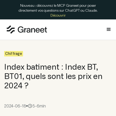
Nouveau : découvrez le MCP Graneet pour poser
directement vos questions sur ChatGPT ou Claude.
Découvrir
Chiffrage
Index batiment : Index BT,
BT01, quels sont les prix en
2024 ?
2024-06-18
5-6
min