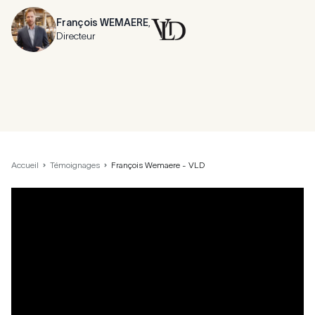
François WEMAERE
,
Directeur
Accueil
Témoignages
François Wemaere - VLD